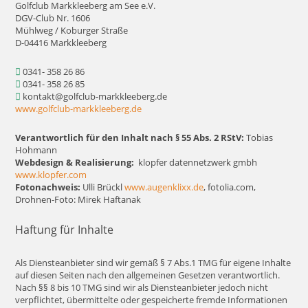
Golfclub Markkleeberg am See e.V.
DGV-Club Nr. 1606
Mühlweg / Koburger Straße
D-04416 Markkleeberg
0341- 358 26 86
0341- 358 26 85
kontakt@golfclub-markkleeberg.de
www.golfclub-markkleeberg.de
Verantwortlich für den Inhalt nach § 55 Abs. 2 RStV:
Tobias
Hohmann
Webdesign & Realisierung:
klopfer datennetzwerk gmbh
www.klopfer.com
Fotonachweis:
Ulli Brückl
www.augenklixx.de
, fotolia.com,
Drohnen-Foto: Mirek Haftanak
Haftung für Inhalte
Als Diensteanbieter sind wir gemäß § 7 Abs.1 TMG für eigene Inhalte
auf diesen Seiten nach den allgemeinen Gesetzen verantwortlich.
Nach §§ 8 bis 10 TMG sind wir als Diensteanbieter jedoch nicht
verpflichtet, übermittelte oder gespeicherte fremde Informationen