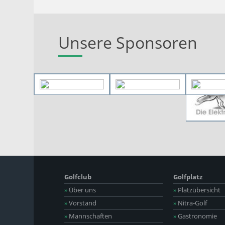
Unsere Sponsoren
Golfclub
Golfplatz
»
Über uns
»
Platzübersicht
»
Vorstand
»
Nitra-Golf
»
Mannschaften
»
Gastronomie