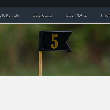
UIGKEITEN
GOLFCLUB
GOLFPLATZ
TRAI