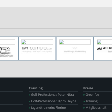
Training
Preise
»
Golf-Professional: Peter Nitra
»
Greenfee
»
Golf-Professional: Björn Heyde
»
Training
»
Jugendtrainerin: Florine
»
Mitgliedschaft